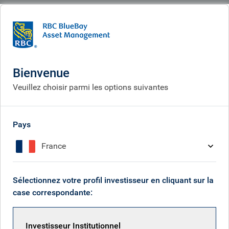
BlueBay
What we think
Insights
Latin America’s next growth wave
Bienvenue
La prochaine vague de
Veuillez choisir parmi les options suivantes
croissance en Amérique
latine
Pays
Apr 14, 2026
France
Sélectionnez votre profil investisseur en cliquant sur la
Christoffer Enemaerke
case correspondante:
Investisseur Institutionnel
RBC Emerging Markets Equity team