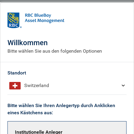
BlueBay
Corporate
Verantwortung gegenüber unseren Communities
Verantwortung gegenüber
Willkommen
unseren Communities
Bitte wählen Sie aus den folgenden Optionen
Standort
Switzerland
Bitte wählen Sie Ihren Anlegertyp durch Anklicken
eines Kästchens aus:
Institutionelle Anleger