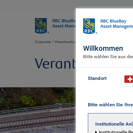
BlueBay
Wer wir sind
Corporate
Verantwortung für unser Verhalten
Willkommen
Bitte wählen Sie aus d
Verantwortung 
Standort
Bitte wählen Sie Ihr
Institutionelle An
Institutionelle B