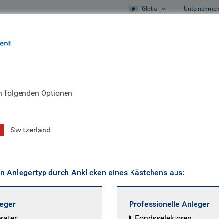
Global
Unternehme
Unser Profil
Unsere Meinung
en folgenden Optionen
für unser Verhalten
Switzerland
en Anlegertyp durch Anklicken eines Kästchens aus:
leger
Professionelle Anleger
erater
Fondsselektoren