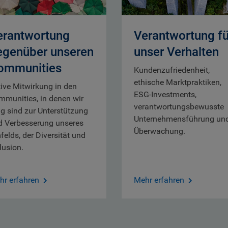
erantwortung
Verantwortung fü
egenüber unseren
unser Verhalten
ommunities
Kundenzufriedenheit,
ethische Marktpraktiken,
ive Mitwirkung in den
ESG-Investments,
mmunities, in denen wir
verantwortungsbewusste
ig sind zur Unterstützung
Unternehmensführung un
d Verbesserung unseres
Überwachung.
elds, der Diversität und
lusion.
hr erfahren
Mehr erfahren