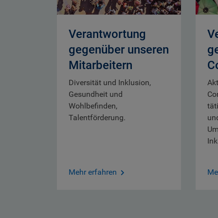
Verantwortung
V
gegenüber unseren
g
Mitarbeitern
C
Diversität und Inklusion,
Akt
Gesundheit und
Co
Wohlbefinden,
tät
Talentförderung.
un
Umf
Ink
Mehr erfahren
Me