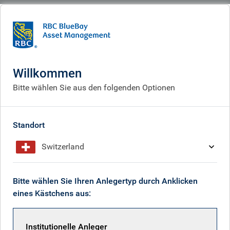
BlueBay
What we think
Insights
Prince of Peace
Willkommen
Friedensfürst auf Wunsch?
Bitte wählen Sie aus den folgenden Optionen
Oct 10, 2025
Standort
Switzerland
Mark Dowding
Bitte wählen Sie Ihren Anlegertyp durch Anklicken
eines Kästchens aus:
Institutionelle Anleger