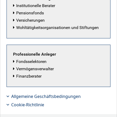
Institutionelle Berater
Pensionsfonds
Versicherungen
Wohltätigkeitsorganisationen und Stiftungen
Professionelle Anleger
Fondsselektoren
Die US-Wirtschaft zeigt sich robuster
Vermögensverwalter
als von manchen vermutet, die Fed
Finanzberater
ebenso. Liegt das nur an der
Datenarmut im Shutdown, oder hat
Allgemeine Geschäftsbedingungen
die Notenbank tatsächlich Spielraum
Cookie-Richtlinie
für weitere Zinssenkungen? Findet die