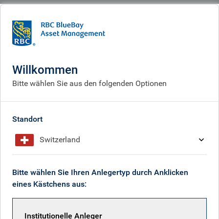
BlueBay
What we think
Insights
Inflationsdruck?
Willkommen
Inflationsdruck?
Bitte wählen Sie aus den folgenden Optionen
May 15, 2026
Standort
Switzerland
Mark Dowding
Bitte wählen Sie Ihren Anlegertyp durch Anklicken
eines Kästchens aus:
Institutionelle Anleger