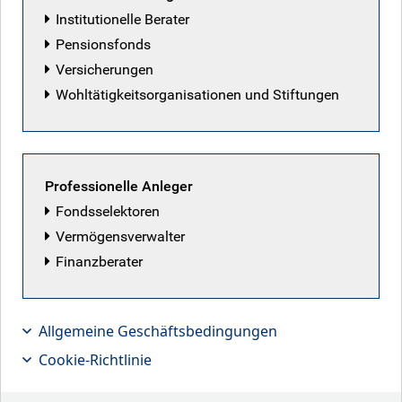
Institutionelle Berater
Pensionsfonds
Versicherungen
Wohltätigkeitsorganisationen und Stiftungen
Professionelle Anleger
Fondsselektoren
In den USA steht die Regierung wegen
Vermögensverwalter
der steigenden Inflation immer stärker
Finanzberater
unter Druck und sucht geradezu
verzweifelt nach einem Ausweg aus
Allgemeine Geschäftsbedingungen
dem Krieg im Nahen Osten.
Cookie-Richtlinie
Die Fed agiert derweil nach dem Prinzip Hoffnung und