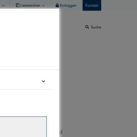
n
Lesezeichen
Einloggen
Kontakt
Suche
rkets
or Portfoliomanagerin.
Polina darüber hinaus
taatsanleihen, Credits und