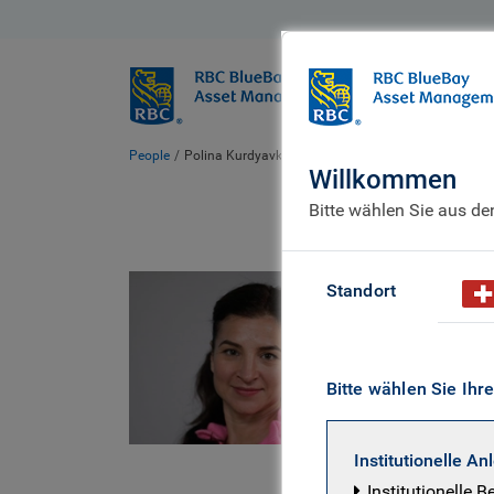
BlueBay
Wer wir sind
People
Polina Kurdyavko
Willkommen
Bitte wählen Sie aus d
Pol
Standort
Head of
Bitte wählen Sie Ihr
Polina ist
Neben der 
Institutionelle An
leitende P
Institutionelle B