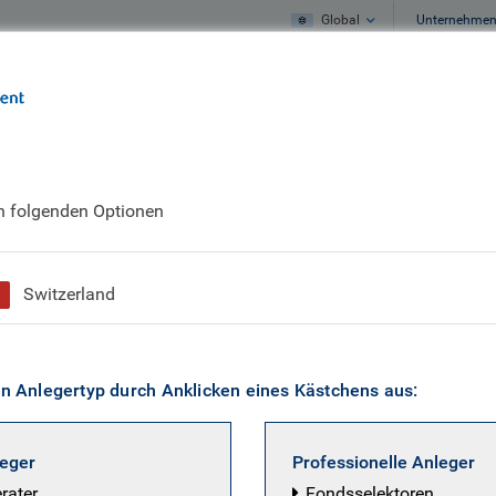
Global
Unternehme
Unser Profil
Unsere Meinung
en folgenden Optionen
ina Kurdyavko
Switzerland
 BlueBay Emerging Markets, Emerging Ma
en Anlegertyp durch Anklicken eines Kästchens aus:
 Leiterin von BlueBay Emerging Markets und BlueBay Seni
Beaufsichtigung von Anlagen in allen EM-Strategien ist 
leger
Professionelle Anleger
ortfoliomanagerin für mehrere Flaggschiff-Fonds in EM-S
erater
Fondsselektoren