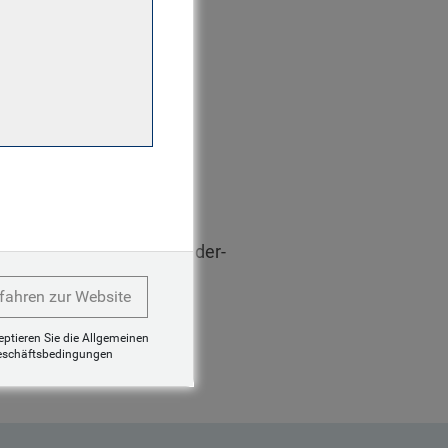
en. Polina begann ihre
se im Jahr 1998 und hat
ndern kennen gelernt.
m Bereich EM Corporate
 ein Teil von RBC Global
on Emittenten aus
Primäremission von
tienanalystin für
uantitativen Schwellenländer-
ro-Research-Boutique in
fahren zur Website
 Friendship University of
zeptieren Sie die Allgemeinen
eschäftsbedingungen