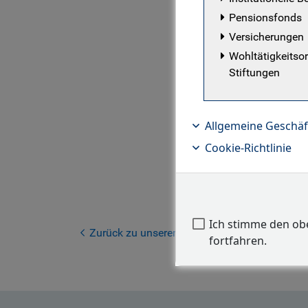
lokalen Mä
Pensionsfonds
Karriere i
Versicherungen
seither ei
Wohltätigkeitso
Stiftungen
Polina kam
Research t
Asset Man
Allgemeine Geschä
Schwellenl
Cookie-Richtlinie
Unternehme
Schwellenl
Research d
Russland. 
Ich stimme den o
Russia in 
Zurück zu unserem Team
fortfahren.