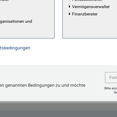
rkten, einschließlich Long-Only- und alternativen Produkt
Vermögensverwalter
m Bereich Schwellenländer nach der russischen Finanzkri
Finanzberater
n breites Spektrum an Kapitalanlagen in den Schwellenlä
rganisationen und
 im Juli 2005 von der UBS, wo sie als Credit-Analystin i
ätig war, zu BlueBay Asset Management (das mittlerweile
agement ist). Ihre Aufgabe umfasste die Beobachtung v
ftsbedingungen
ändern sowie die Unterstützung des Researchs für die 
nsanleihen. Zuvor war Polina bei Alliance Capital als Ak
änder tätig und leistete anschließend Pionierarbeit im q
es Unternehmens. Sie begann ihre Karriere in einer Mak
Fort
Polina hat einen MSc (Hons) in Finanzen von der People's
ben genannten Bedingungen zu und möchte
Moskau und ist CFA Charterholder.
Bitte ak
G