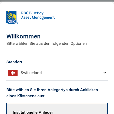
BlueBay
What we think
Insights
Dollars and Sense podcast - Making dollars and talking sense...in European
investment grade banks
Willkommen
Bitte wählen Sie aus den folgenden Optionen
Dollars and Sense podcast
Jun 03, 2026
Standort
Switzerland
Marc Stacey
Bitte wählen Sie Ihren Anlegertyp durch Anklicken
eines Kästchens aus:
Mike Reed
Institutionelle Anleger