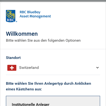
BlueBay
What we think
Analysen
Analysen
Willkommen
Bitte wählen Sie aus den folgenden Optionen
Erhalten Sie unsere neuesten Investment-Einblicke
Standort
Switzerland
Bitte wählen Sie Ihren Anlegertyp durch Anklicken
eines Kästchens aus:
Institutionelle Anleger